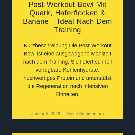
Post-Workout Bowl Mit
Quark, Haferflocken &
Banane – Ideal Nach Dem
Training
Kurzbeschreibung Die Post-Workout
Bowl ist eine ausgewogene Mahlzeit
nach dem Training. Sie liefert schnell
verfügbare Kohlenhydrate,
hochwertiges Protein und unterstützt
die Regeneration nach intensiven
Einheiten.
Januar 5, 2026
Keine Kommentare