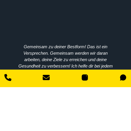
Gemeinsam zu deiner Bestform! Das ist ein
Versprechen. Gemeinsam werden wir daran
arbeiten, deine Ziele zu erreichen und deine
Gesundheit zu verbessern! Ich helfe dir bei jedem
Schritt auf deinem Weg. Melde dich bei mir und
werde Teil der Community.
Warum warten? Mache den ersten Schritt noch
heute!
0157-70350910
Wiesbaden
24/7