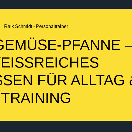
Raik Schmidt - Personaltrainer
GEMÜSE-PFANNE 
EISSREICHES A
EN FÜR ALLTAG & 
RAINING