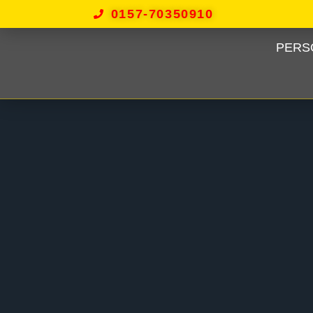
0157-70350910
PERS