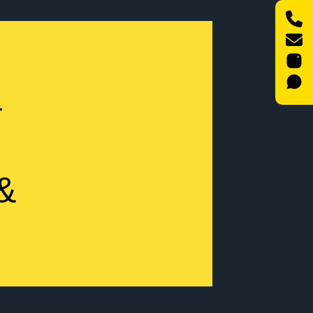
Γ
–
T