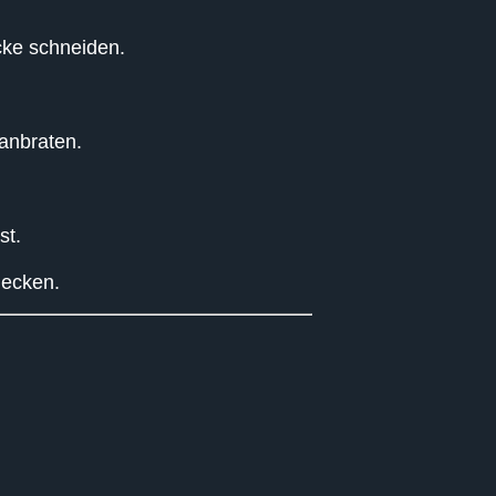
cke schneiden.
 anbraten.
st.
mecken.