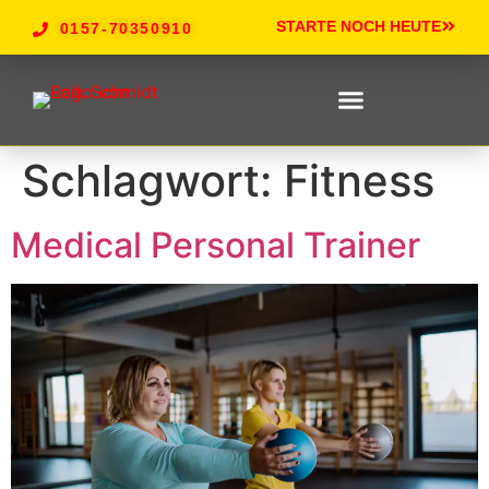
STARTE NOCH HEUTE
0157-70350910
PERSONALTRAINING STARTSEITE
Schlagwort:
Fitness
Medical Personal Trainer