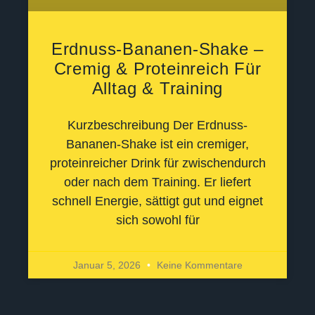
Erdnuss-Bananen-Shake –
Cremig & Proteinreich Für
Alltag & Training
Kurzbeschreibung Der Erdnuss-
Bananen-Shake ist ein cremiger,
proteinreicher Drink für zwischendurch
oder nach dem Training. Er liefert
schnell Energie, sättigt gut und eignet
sich sowohl für
Januar 5, 2026
Keine Kommentare