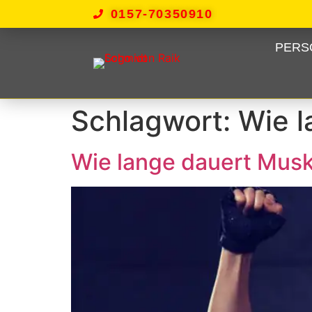
0157-70350910
PERS
Schlagwort:
Wie l
Wie lange dauert Mus