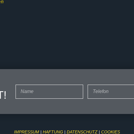
en
T!
IMPRESSUM
|
HAFTUNG
|
DATENSCHUTZ
|
COOKIES