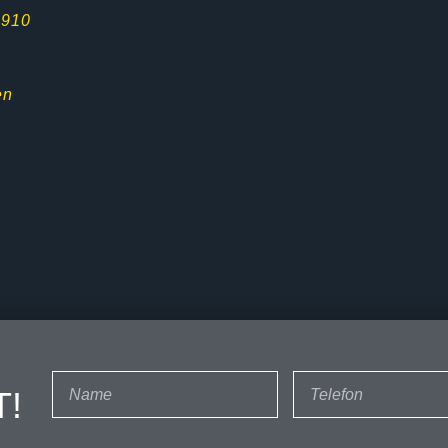
0910
en
T!