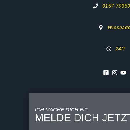
0157-7035
Wiesbad
24/7
ICH MACHE DICH FIT.
MELDE DICH JETZ